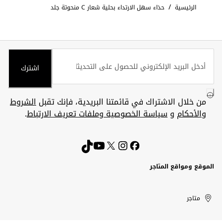
/
الرئيسية
حذاء سهل الارتداء بحلية شعار C منحوتة جلد
اشترك
من خلال الاشتراك في قائمتنا البريدية، فإنك تقبل
الشروط
والأحكام
و
سياسة الخصوصية وملفات تعريف الارتباط
.
الموقع ومواقع المتاجر
الكويت
United
Kuwait
الإمارات
متاجر
Arab
العربية
المتحدة
Emirates