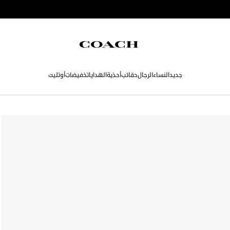
جديد
النساء
الرجال
حقائب
أحذية
الهدايا
تخفيضات
أوتليت