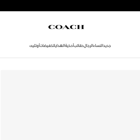
جديد
النساء
الرجال
حقائب
أحذية
الهدايا
تخفيضات
أوتليت