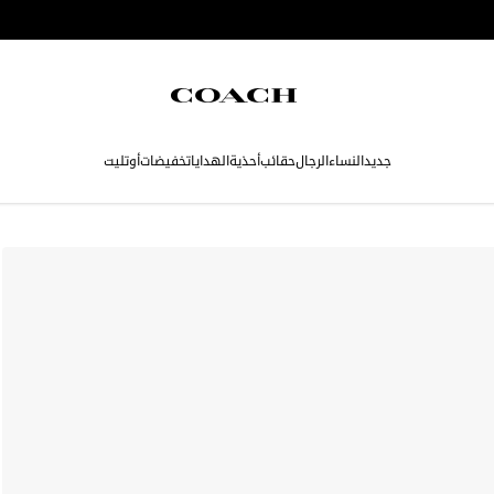
جديد
النساء
الرجال
حقائب
أحذية
الهدايا
تخفيضات
أوتليت