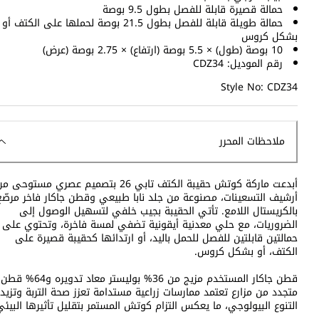
حمالة قصيرة قابلة للفصل بطول 9.5 بوصة
حمالة طويلة قابلة للفصل بطول 21.5 بوصة لحملها على الكتف أو
بشكل كروس
10 بوصة (طول) × 5.5 بوصة (ارتفاع) × 2.75 بوصة (عرض)
رقم الموديل: CDZ34
Style No: CDZ34
ملاحظات المحرر
أبدعت ماركة كوتش حقيبة الكتف تابي 26 بتصميم عصري مستوحى 
أرشيف التسعينات، مصنوعة من جلد نابا طبيعي وقطن جاكار فاخر مرصّع
بالكريستال اللامع. تأتي الحقيبة بجيب خلفي لتسهيل الوصول إلى
الضروريات، مع حلي معدنية أيقونية تضفي لمسة فاخرة، وتحتوي على
حمالتين قابلتين للفصل للحمل باليد، أو ارتدائها كحقيبة قصيرة على
الكتف، أو بشكل كروس.
قطن جاكار المستخدم مزيج من 36% بوليستر معاد تدويره و64% قطن
متجدد من مزارع تعتمد ممارسات زراعية مستدامة تعزز صحة التربة وتزيد
التنوع البيولوجي، ما يعكس التزام كوتش المستمر بتقليل تأثيرها البيئي