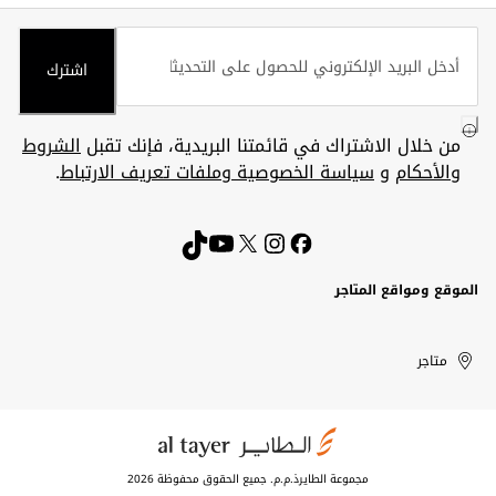
اشترك
من خلال الاشتراك في قائمتنا البريدية، فإنك تقبل
الشروط
والأحكام
و
سياسة الخصوصية وملفات تعريف الارتباط
.
الموقع ومواقع المتاجر
الكويت
United
Kuwait
الإمارات
متاجر
Arab
العربية
المتحدة
Emirates
مجموعة الطايرذ.م.م. جميع الحقوق محفوظة 2026