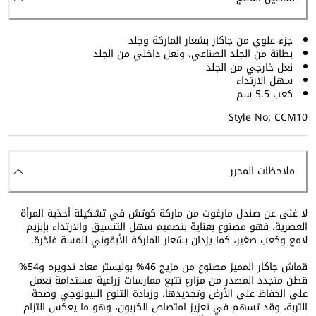
جزء علوي من جاكار بشعار الماركة وجلد
بطانة من الجلد الصناعي، ونعل داخلي من الجلد
نعل خارجي من الجلد
سهل الارتداء
كعب 5.5 سم
Style No: CCM10
ملاحظات المحرر
لا غنى عن صندل مارغوت من ماركة كوتش في تشكيلة أحذية المرأة
العصرية، فهو مصنوع بعناية بتصميم سهل التنسيق والارتداء بإبزيم
لامع وكعب صغير، كما يزدان بشعار الماركة الأيقوني للمسة فاخرة.
قماش جاكار المميز مصنوع من مزيج 46% بوليستر معاد تدويره و54%
قطن متجدد المصدر من مزارع تتبع ممارسات زراعية مستدامة تعمل
على الحفاظ على الأرض وتجديدها، وزيادة التنوع البيولوجي وصحة
التربة، وقد تسهم في تعزيز امتصاص الكربون، وهو ما يعكس التزام