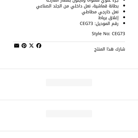
جزء علوي شمواه ونايلون بشعار الماركة
بطانة قماشية، نعل داخلي من الجلد الصناعي
نعل خارجي مطاطي
إغلاق برباط
رقم الموديل: CEG73
Style No: CEG73
شارك هذا المنتج