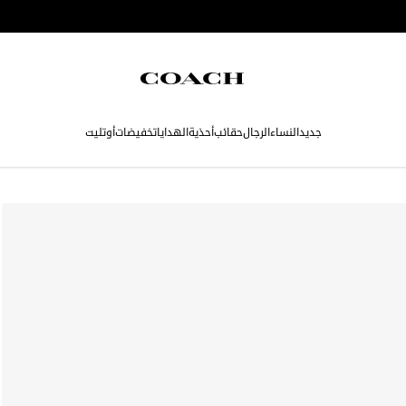
جديد
النساء
الرجال
حقائب
أحذية
الهدايا
تخفيضات
أوتليت