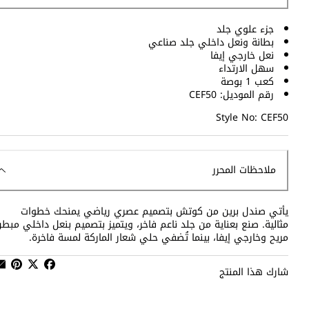
جزء علوي جلد
بطانة ونعل داخلي جلد صناعي
نعل خارجي إيفا
سهل الارتداء
كعب 1 بوصة
رقم الموديل: CEF50
Style No: CEF50
ملاحظات المحرر
يأتي صندل برين من كوتش بتصميم عصري رياضي يمنحك خطوات
مثالية. صنع بعناية من جلد ناعم فاخر، ويتميز بتصميم بنعل داخلي مبط
مريح وخارجي إيفا، بينما تُضفي حلي شعار الماركة لمسة فاخرة.
شارك هذا المنتج