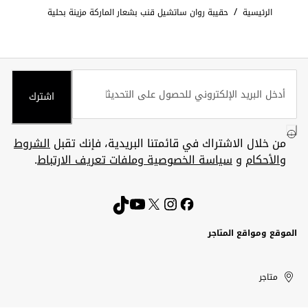
/
الرئيسية
حقيبة روان ساتشيل قنب بشعار الماركة مزينة بحلية
اشترك
من خلال الاشتراك في قائمتنا البريدية، فإنك تقبل
الشروط
والأحكام
و
سياسة الخصوصية وملفات تعريف الارتباط
.
الموقع ومواقع المتاجر
الكويت
United
Kuwait
الإمارات
متاجر
Arab
العربية
المتحدة
Emirates