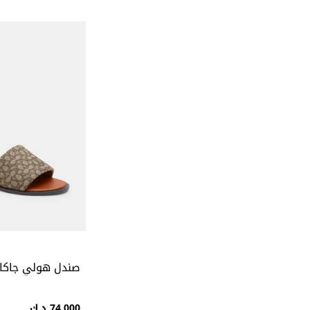
صندل هولي جاكار 
74.000 د.ك