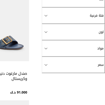
فئة فرعية
لون
مواد
سعر
صندل مارغوت دنيم
وكريستال
91.000 د.ك