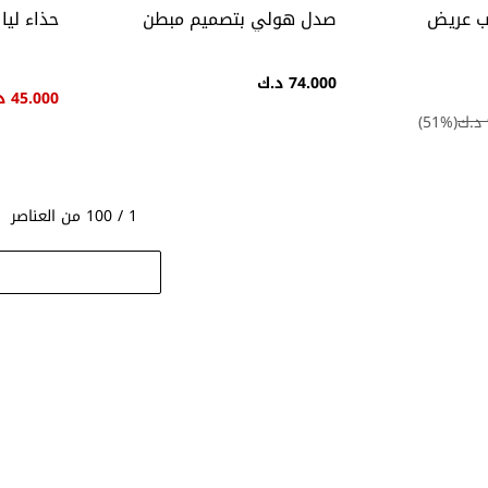
ب عريض
صدل هولي بتصميم مبطن
حذاء ليا
74.000 د.ك
45.000 د.ك
51
%)
(
1 / 100 من العناصر