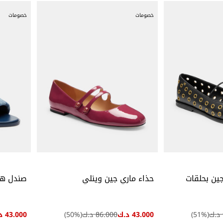
خصومات
خصومات
جين بحلقات
حذاء ماري جين وينلي
صندل هو
(
%)
51
43.000 د.ك
86.000 د.ك
(
%)
50
43.000 د.ك