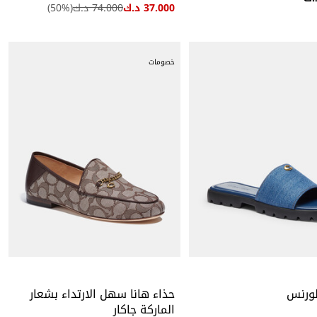
37.000 د.ك
74.000 د.ك
(
%)
50
خصومات
ورنس
حذاء هانا سهل الارتداء بشعار
الماركة جاكار