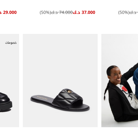
(
%)
50
37.000 د.ك
74.000 د.ك
(
%)
50
29.000 د.ك
خصومات