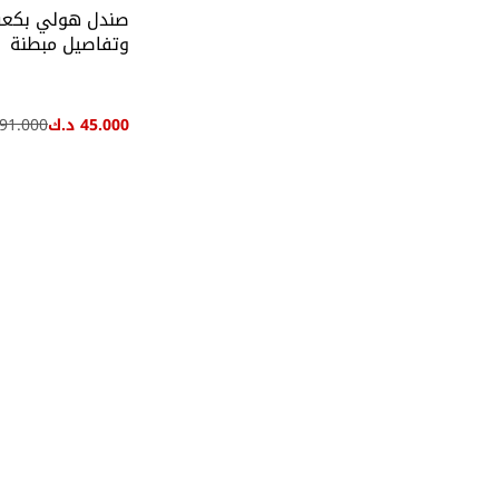
صندل هولي بكع
وتفاصيل مبطنة
45.000 د.ك
91.000 د.ك