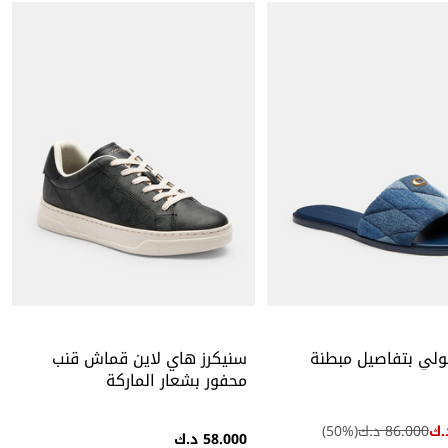
لي بتفاصيل مبطنة
سنيكرز هاي لاين قماش قنب
محفور بشعار الماركة
86.000 د.ك
(
%)
50
58.000 د.ك