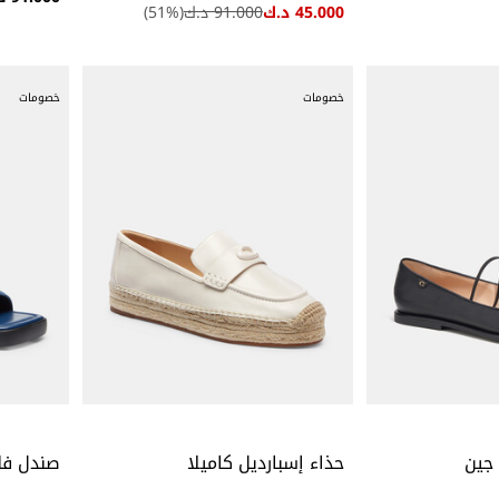
45.000 د.ك
91.000 د.ك
(
%)
51
خصومات
خصومات
 جين
حذاء إسبارديل كاميلا
صندل فل