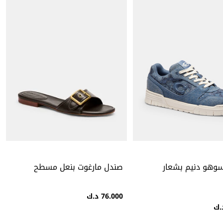
سوهو دنيم بشعار
صندل مارغوت بنعل مسطح
76.000 د.ك