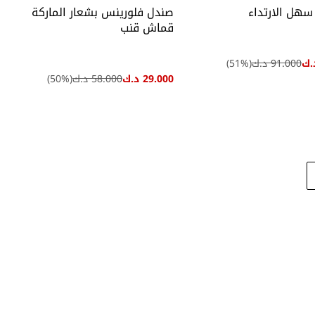
 سهل الارتداء
صندل فلورينس بشعار الماركة
قماش قنب
91.000 د.ك
(
%)
51
29.000 د.ك
58.000 د.ك
(
%)
50