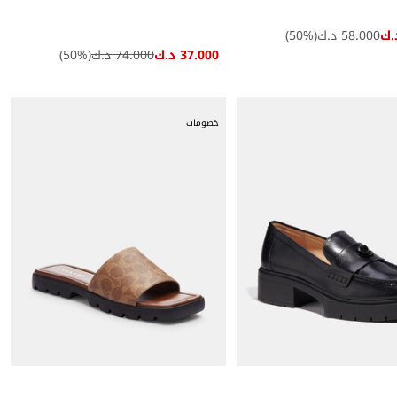
58.000 د.ك
(
%)
50
37.000 د.ك
74.000 د.ك
(
%)
50
خصومات