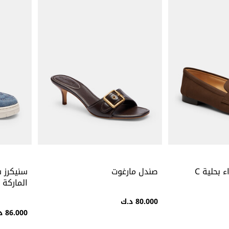
حذاء سهل الارتداء بحلية C
صندل مارغوت
سنيكرز 
الماركة
80.000 د.ك
86.000 د.ك