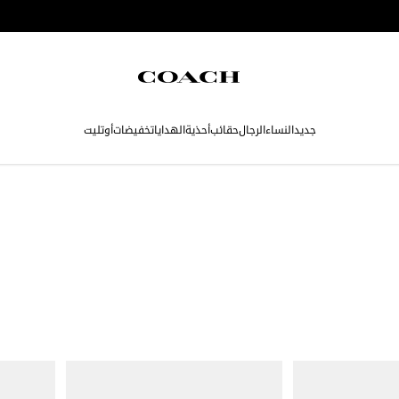
جديد
النساء
الرجال
حقائب
أحذية
الهدايا
تخفيضات
أوتليت