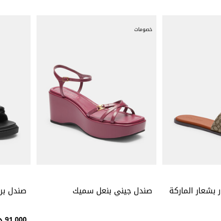
خصومات
بشعار الماركة
صندل جيني بنعل سميك
صندل بر
91.000 د.ك