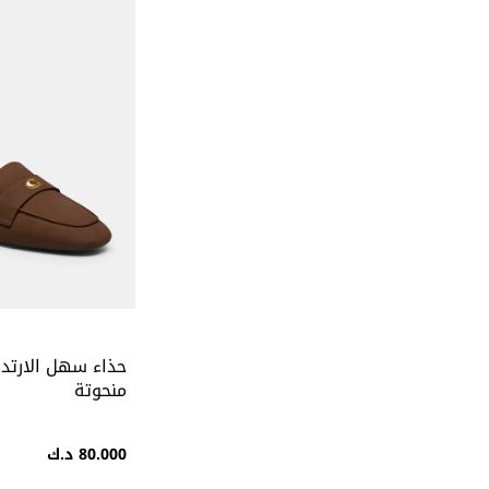
منحوتة
80.000 د.ك