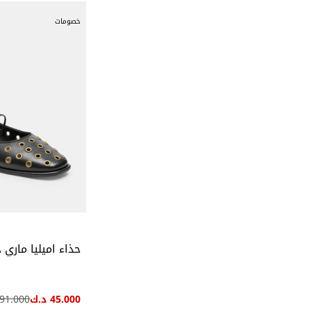
خصومات
حذاء اميليا ماري 
45.000 د.ك
91.000 د.ك