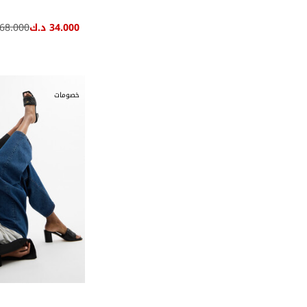
34.000 د.ك
68.000 د.ك
خصومات