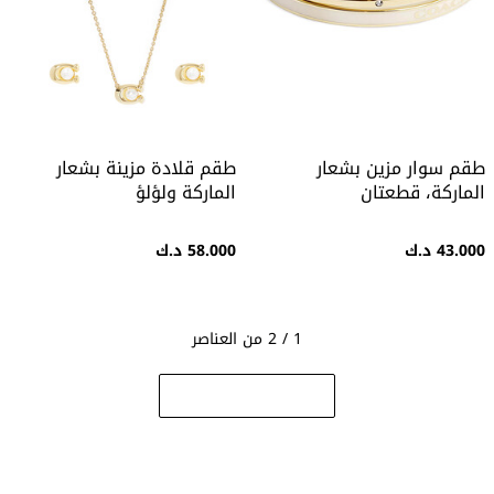
طقم سوار مزين بشعار
طقم قلادة مزينة بشعار
الماركة، قطعتان
الماركة ولؤلؤ
43.000 د.ك
58.000 د.ك
1 / 2 من العناصر