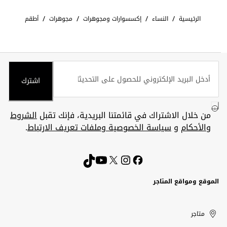
/
/
/
/
الرئيسية
النساء
إكسسوارات ومجوهرات
مجوهرات
أطقم
اشترك
من خلال الاشتراك في قائمتنا البريدية، فإنك تقبل
الشروط
والأحكام
و
سياسة الخصوصية وملفات تعريف الارتباط
.
الموقع ومواقع المتاجر
الكويت
United
Kuwait
الإمارات
متاجر
Arab
العربية