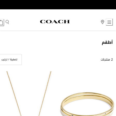
Ski
t
Conten
أطقم
2 منتجات
تصفية / ترتيب