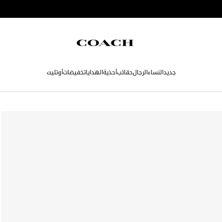
جديد
النساء
الرجال
حقائب
أحذية
الهدايا
تخفيضات
أوتليت