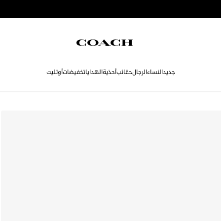
جديد
النساء
الرجال
حقائب
أحذية
الهدايا
تخفيضات
أوتليت