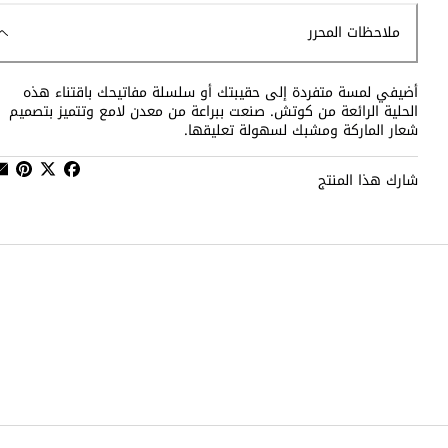
ملاحظات المحرر
أضيفي لمسة متفردة إلى حقيبتك أو سلسلة مفاتيحك باقتناء هذه
الحلية الرائعة من كوتش. صنعت ببراعة من معدن لامع وتتميز بتصميم
شعار الماركة ومشبك لسهولة تعليقها.
شارك هذا المنتج