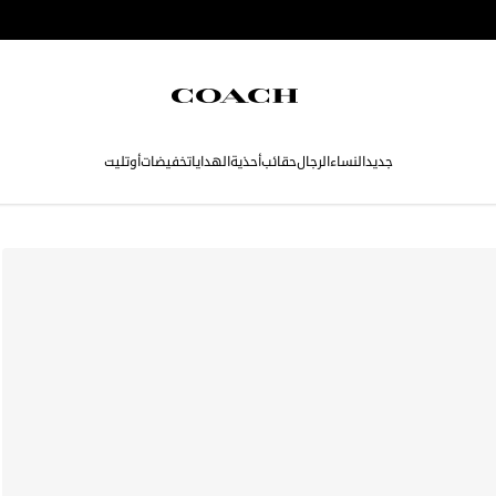
جديد
النساء
الرجال
حقائب
أحذية
الهدايا
تخفيضات
أوتليت