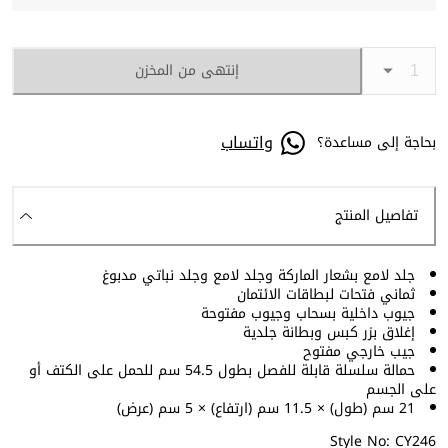
إنتهى من المخزن
واتساب
بحاجة إلى مساعدة؟
تفاصيل المنتج
جلد لامع بشعار الماركة وجلد لامع وجلد نباتي مدبوغ
ثماني فتحات لبطاقات الائتمان
جيوب داخلية بسحاب وجيوب مفتوحة
إغلاق بزر كبس وبطانة جلدية
جيب خارجي مفتوح
حمالة سلسلة قابلة للفصل بطول 54.5 سم للحمل على الكتف أو
على الجسم
21 سم (طول) × 11.5 سم (ارتفاع) × 5 سم (عرض)
Style No: CY246