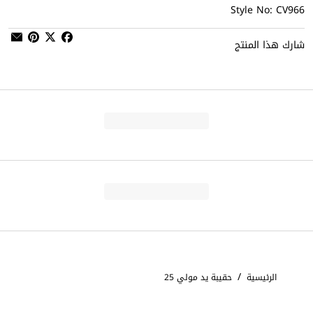
Style No: CV966
شارك هذا المنتج
/
الرئيسية
حقيبة يد مولي 25