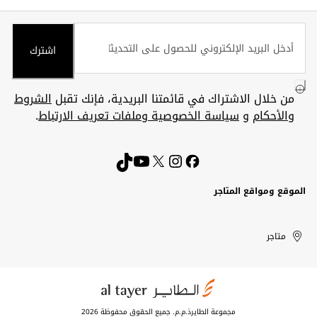
اشترك
من خلال الاشتراك في قائمتنا البريدية، فإنك تقبل
الشروط
والأحكام
و
سياسة الخصوصية وملفات تعريف الارتباط
.
الموقع ومواقع المتاجر
الكويت
United
Kuwait
الإمارات
متاجر
Arab
العربية
المتحدة
Emirates
مجموعة الطايرذ.م.م. جميع الحقوق محفوظة 2026