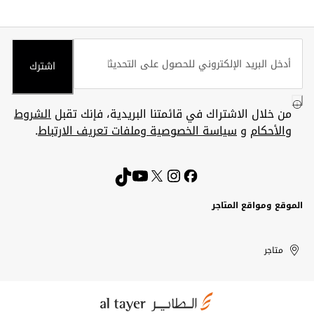
اشترك
من خلال الاشتراك في قائمتنا البريدية، فإنك تقبل
الشروط
والأحكام
و
سياسة الخصوصية وملفات تعريف الارتباط
.
الموقع ومواقع المتاجر
الكويت
United
Kuwait
الإمارات
متاجر
Arab
العربية
المتحدة
Emirates