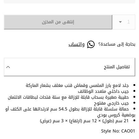
إنتهى من المخزن
واتساب
بحاجة إلى مساعدة؟
تفاصيل المنتج
جلد لامع بارز الملمس وقماش قنب مغلف بشعار الماركة
جيب داخلي متعدد الوظائف
حقيبة صغيرة بسحاب قابلة للإزالة مع ستة فتحات لبطاقات الائتمان
جيب خارجي مفتوح
حمالة سلسلة قابلة للإزالة بطول 54.5 سم لارتدائها على الكتف أو
بوضعية كروس بودي
21 سم (طول) × 12 سم (ارتفاع) × 3 سم (عرض)
Style No: CAO01