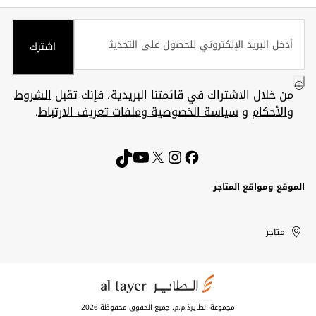
اشترك
من خلال الاشتراك في قائمتنا البريدية، فإنك تقبل
الشروط
والأحكام
و
سياسة الخصوصية وملفات تعريف الارتباط
.
الموقع ومواقع المتاجر
الكويت
United
Kuwait
الإمارات
متاجر
Arab
العربية
المتحدة
Emirates
مجموعة الطايرذ.م.م. جميع الحقوق محفوظة 2026