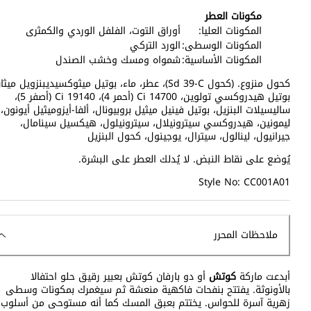
مكونات العطر
المكونات العليا:
أوراق التوت، الفلفل الوردي والكمثرى
المكونات الوسطى:
الورد التركي
المكونات الأساسية:
شمواه ومسك وخشب الصندل
كحول منزوع. (كحول Sd 39-C)، عطر، ماء، بوتيل ميثوكسيديبنزويل ميث
بوتيل هيدروكسي تولوين، Ci 14700 (أحمر 4)، Ci 19140 (أصفر 5)،
ساليسيلات البنزيل، بوتيل فينيل ميثيل بروبيونال، ألفا-أيزوميثيل أيونون،
ليمونين، هيدروكسي سيترونيلال، سيترونيلول، هيكسيل سينامال،
جيرانيول، لينالول، سيترال، يوجينول، كحول البنزيل
يُوضع على نقاط النبض. لا يُدلك العطر على البشرة.
Style No: CC001A01
ملاحظات المحرر
أبدعت ماركة
كوتش
أو دو بارفان كوتش بعبير رقيق حلو احتفالا
بالأونوثة. يفتتح بنفحات فاكهية منعشة ثم سيغمرك بمكونات وسطى
زهرية آسرة للحواس. يختتم بعبق المسك كما أنه مستوحى من أسلوب