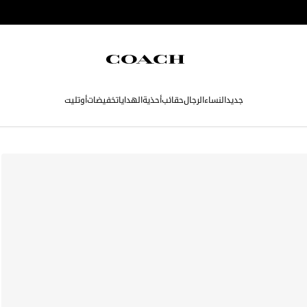
جديد
النساء
الرجال
حقائب
أحذية
الهدايا
تخفيضات
أوتليت