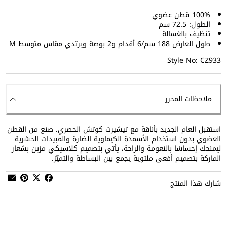
100% قطن عضوي
الطول: 72.5 سم
تنظيف بالغسالة
طول العارض 188 سم/6 أقدام و2 بوصة ويرتدي مقاس متوسط M
Style No: CZ933
ملاحظات المحرر
استقبل العام الجديد بأناقة مع تيشيرت كوتش الحصري. صنع من القطن
العضوي بدون استخدام الأسمدة الكيماوية الضارة والمبيدات الحشرية
ليمنحك إحساسًا بالنعومة والراحة، يأتي بتصميم كلاسيكي مزين بشعار
الماركة بتصميم أفعى ملتوية يجمع بين البساطة والتميّز.
شارك هذا المنتج