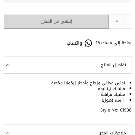
إنتهى من المخزن
واتساب
بحاجة إلى مساعدة؟
تفاصيل المنتج
نحاس مطلي وزجاج وأحجار زركونيا مكعبة
مشابك تيتانيوم
مشبك فراشة
1 سم (طول)
Style No: CI936
ملاحظات المحرر