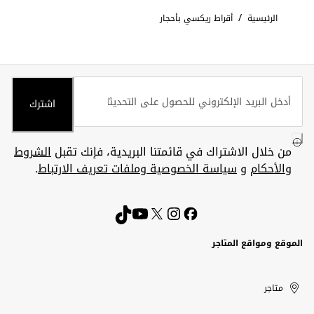
/
الرئيسية
أقراط ريكسي بأحجار
اشترك
من خلال الاشتراك في قائمتنا البريدية، فإنك تقبل
الشروط
والأحكام
و
سياسة الخصوصية وملفات تعريف الارتباط
.
الموقع ومواقع المتاجر
الكويت
United
Kuwait
الإمارات
متاجر
Arab
العربية