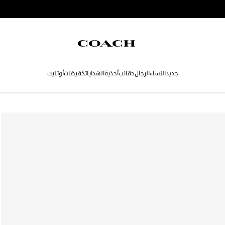
جديد
النساء
الرجال
حقائب
أحذية
الهدايا
تخفيضات
أوتليت