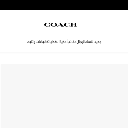
جديد
النساء
الرجال
حقائب
أحذية
الهدايا
تخفيضات
أوتليت