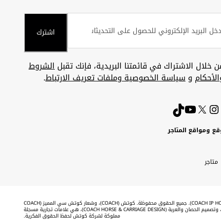
اشترك
ن خلال الاشتراك في قائمتنا البريدية، فإنك تقبل
الشروط
الأحكام
و
سياسة الخصوصية وملفات تعريف الارتباط
.
قع ومواقع المتاجر
ويت
Uni
Kuw
ارات
متاجر
A
بية
تحدة
Emira
©2026 شركة كوتش لحفظ الحقوق الفكرية (COACH IP HOLDINGS LLC). جميع الحقوق محفوظة. كوتش (COACH)، وشعار كوتش سي المميز (COACH
SIGNATURE C DESIGN)، وكوتش & تاج (COACH & TAG DESIGN)، وتصميم الحصان والعربة (COACH HORSE & CARRIAGE DESIGN)، هي علامات تجارية مسجلة
مملوكة لشركة كوتش لحفظ الحقوق الفكرية.