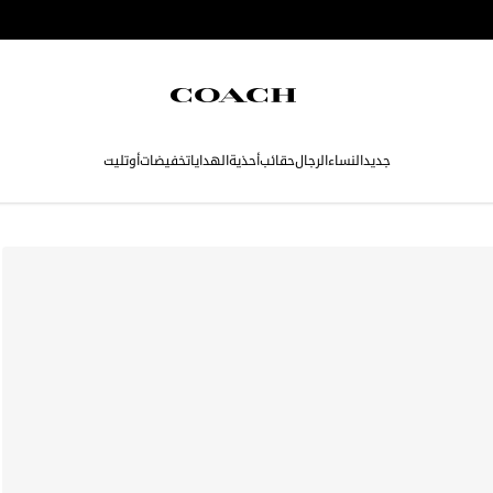
جديد
النساء
الرجال
حقائب
أحذية
الهدايا
تخفيضات
أوتليت