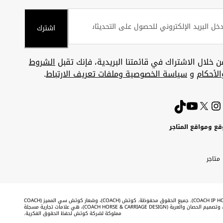
اشترك
ن خلال الاشتراك في قائمتنا البريدية، فإنك تقبل
الشروط
الأحكام
و
سياسة الخصوصية وملفات تعريف الارتباط
.
قع ومواقع المتاجر
ويت
Uni
Kuw
ارات
متاجر
A
بية
تحدة
Emira
©2026 شركة كوتش لحفظ الحقوق الفكرية (COACH IP HOLDINGS LLC). جميع الحقوق محفوظة. كوتش (COACH)، وشعار كوتش سي المميز (COACH
SIGNATURE C DESIGN)، وكوتش & تاج (COACH & TAG DESIGN)، وتصميم الحصان والعربة (COACH HORSE & CARRIAGE DESIGN)، هي علامات تجارية مسجلة
مملوكة لشركة كوتش لحفظ الحقوق الفكرية.