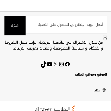
اشترك
من خلال الاشتراك في قائمتنا البريدية، فإنك تقبل
الشروط
والأحكام
و
سياسة الخصوصية وملفات تعريف الارتباط
.
الموقع ومواقع المتاجر
الكويت
United
Kuwait
الإمارات
متاجر
Arab
العربية
المتحدة
Emirates