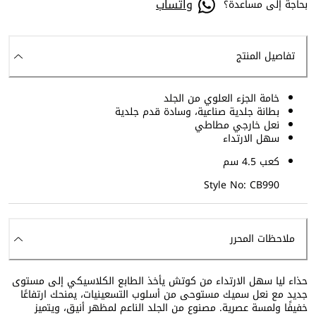
واتساب
بحاجة إلى مساعدة؟
تفاصيل المنتج
خامة الجزء العلوي من الجلد
بطانة جلدية صناعية، وسادة قدم جلدية
نعل خارجي مطاطي
سهل الارتداء
كعب 4.5 سم
Style No: CB990
ملاحظات المحرر
حذاء ليا سهل الارتداء من كوتش يأخذ الطابع الكلاسيكي إلى مستوى
جديد مع نعل سميك مستوحى من أسلوب التسعينيات، يمنحك ارتفاعًا
خفيفًا ولمسة عصرية. مصنوع من الجلد الناعم لمظهر أنيق، ويتميز