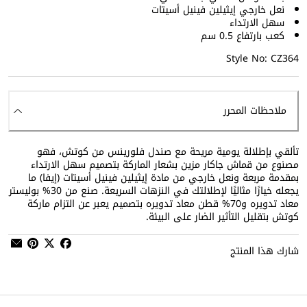
نعل خارجي إيثيلين فينيل أسيتات
سهل الارتداء
كعب بارتفاع 0.5 سم
Style No: CZ364
ملاحظات المحرر
تألقي بإطلالة يومية مريحة مع صندل فلورينس من كوتش، فهو
مصنوع من قماش جاكار مزين بشعار الماركة بتصميم سهل الارتداء
بمقدمة مربعة ونعل خارجي من مادة إيثيلين فينيل أسيتات (إيفا) ما
يجعله خيارًا مثاليًا لإطلالتك في النزهات السريعة. صنع من 30‏‏‏% بوليستر
معاد تدويره و70‏‏‏% قطن معاد تدويره بتصميم يعبر عن التزام ماركة
كوتش بتقليل التأثير الضار على البيئة.
شارك هذا المنتج